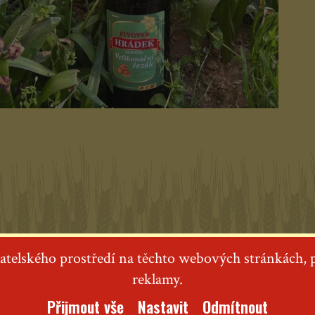
atelského prostředí na těchto webových stránkách, p
reklamy.
vinnost prodejce
podmínky ochrany osobních úd
Přijmout vše
Nastavit
Odmítnout