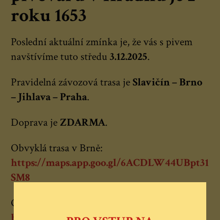
roku 1653
Poslední aktuální zmínka je, že vás s pivem
navštívíme tuto středu
3.12.2025
.
Pravidelná závozová trasa je
Slavičín – Brno
– Jihlava – Praha
.
Doprava je
ZDARMA
.
Obvyklá trasa v Brně:
https://maps.app.goo.gl/6ACDLW44UBpt31
SM8
Obvyklá večerní trasa v Praze:
https://maps.app.goo.gl/aku87gGy6zXi9En