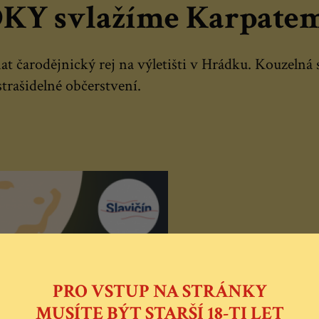
 svlažíme Karpatem 
 čarodějnický rej na výletišti v Hrádku. Kouzelná st
strašidelné občerstvení.
PRO VSTUP NA STRÁNKY
MUSÍTE BÝT STARŠÍ 18-TI LET