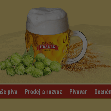
še piva
Prodej a rozvoz
Pivovar
Oceněn