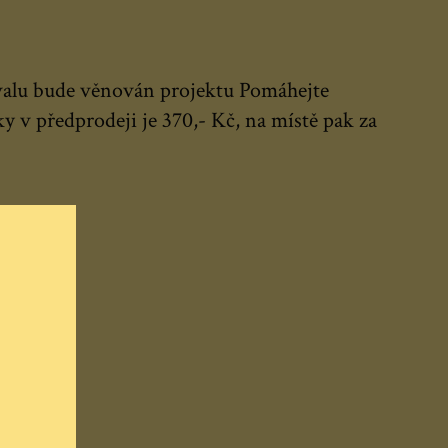
tivalu bude věnován projektu Pomáhejte
 v předprodeji je 370,- Kč, na místě pak za