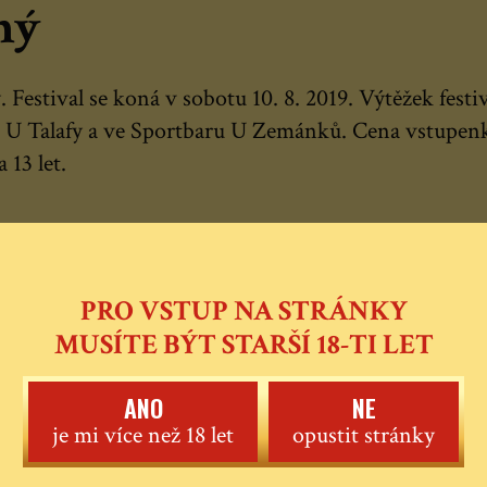
ný
 Festival se koná v sobotu 10. 8. 2019. Výtěžek fes
i U Talafy a ve Sportbaru U Zemánků. Cena vstupenky
 13 let.
PRO VSTUP NA STRÁNKY
MUSÍTE BÝT STARŠÍ 18-TI LET
ANO
NE
je mi více než 18 let
opustit stránky