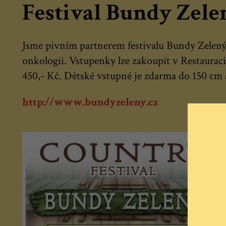
Festival Bundy Zele
Jsme pivním partnerem festivalu Bundy Zelený.
onkologii. Vstupenky lze zakoupit v Restaurac
450,- Kč. Dětské vstupné je zdarma do 150 cm a
http://www.bundyzeleny.cz